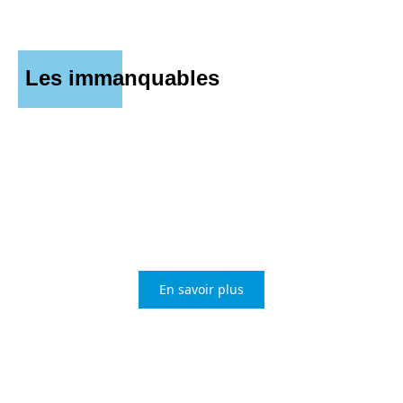
Les immanquables
Types de comptes nécessaires
pour utiliser Microsoft Teams
efficacement
En savoir plus