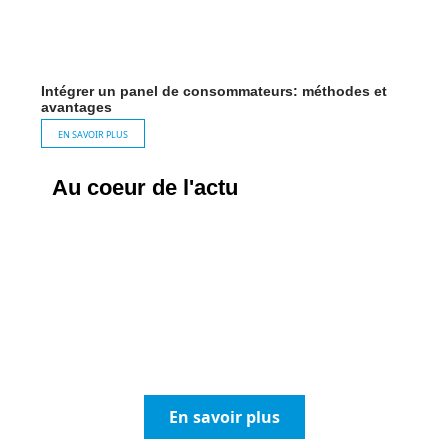
Intégrer un panel de consommateurs: méthodes et
avantages
EN SAVOIR PLUS
Au coeur de l'actu
Test de rapidite clavier en ligne sécurisé :
protégez vos données en tapant
En savoir plus