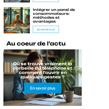
Intégrer un panel de
consommateurs:
méthodes et
avantages
EN SAVOIR PLUS
Au coeur de l'actu
Où se trouve vraiment la
corbeille du téléphone et
comment l’ouvrir en
quelques gestes ?
En savoir plus