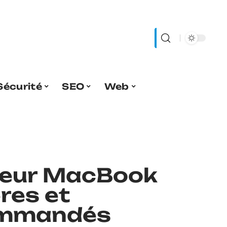
Sécurité
SEO
Web
lleur MacBook
ères et
ommandés