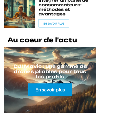
Intégrer un panel de
consommateurs:
méthodes et
avantages
EN SAVOIR PLUS
Au coeur de l'actu
DJI Mavic : une gamme de
drones pliables pour tous
les profils
En savoir plus