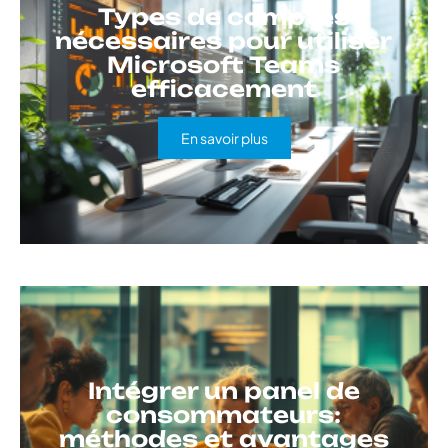
Types de comptes
nécessaires pour utiliser
Microsoft Teams
efficacement
En savoir plus
Intégrer un panel de
consommateurs:
méthodes et avantages