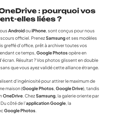
OneDrive : pourquoi vos
nt-elles liées ?
sous
Android
ou
iPhone
, sont conçus pour nous
discours officiel. Prenez
Samsung
et ses modèles
s greffé d’office, prêt à archiver toutes vos
 Pendant ce temps,
Google Photos
opère en
d’écran. Résultat ? Vos photos glissent en double
sans que vous ayez validé cette alliance étrange.
alisent d’ingéniosité pour attirer le maximum de
me maison (
Google Photos
,
Google Drive
), tandis
on
OneDrive
. Chez
Samsung
, la galerie oriente par
. Du côté de l’
application Google
, la
ec
Google Photos
.