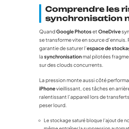
Comprendre les r
synchronisation 
Quand
Google Photos
et
OneDrive
syn
se transforme vite en source d’ennuis.
garantie de saturer l’
espace de stocka
la
synchronisation
mal pilotées fragme
sur des clouds concurrents.
La pression monte aussi côté performa
iPhone
vieillissant, ces tâches en arriè
ralentissant l’appareil lors de transfert
peser lourd.
Le stockage saturé bloque l’ajout de nou
même entraîner la suppression automat