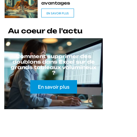
avantages
EN SAVOIR PLUS
Au coeur de l'actu
Comment supprimer des
doublons dans Excel sur de
grands tableaux volumineux
?
En savoir plus