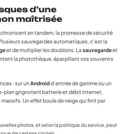
isques d’une
non maîtrisée
chronisent en tandem, la promesse de sécurité
 Plusieurs sauvegardes automatiques, c’est la
ge
et de multiplier les doublons. La
sauvegarde
et
ntent la photothèque, éparpillant vos souvenirs
nces : sur un
Android
d’entrée de gamme ou un
re-plan grignotent batterie et débit internet,
s massifs. Un effet boule de neige qui finit par
velles photos, et selon la politique du service, peut
ique de certains clichés.