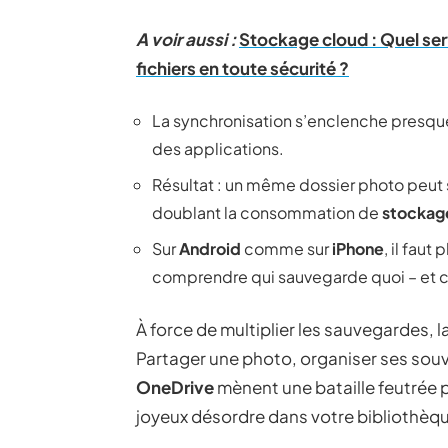
A voir aussi :
Stockage cloud : Quel ser
fichiers en toute sécurité ?
La synchronisation s’enclenche presque t
des applications.
Résultat : un même dossier photo peut se
doublant la consommation de
stockag
Sur
Android
comme sur
iPhone
, il fau
comprendre qui sauvegarde quoi – et
À force de multiplier les sauvegardes, l
Partager une photo, organiser ses souve
OneDrive
mènent une bataille feutrée 
joyeux désordre dans votre bibliothèq